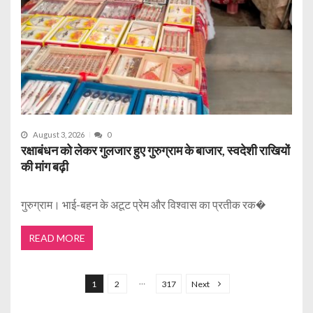
August 3, 2026
0
रक्षाबंधन को लेकर गुलजार हुए गुरुग्राम के बाजार, स्वदेशी राखियों
की मांग बढ़ी
गुरुग्राम। भाई-बहन के अटूट प्रेम और विश्वास का प्रतीक रक�
READ MORE
P
o
…
1
2
317
Next
s