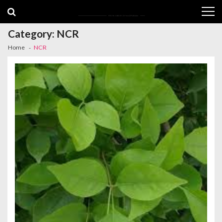
Skip
Skip
to
to
navigation
content
Category:
NCR
Home
NCR