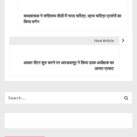
o
कथावाचक ने संगीतमय शैली में नारद चरित्र, ध्रुव चरित्र प्रसंगों का
s
किया वर्णन
t
Next Article
n
a
आधार सेंटर शुरु करने पर आरडब्ल्यूए ने किया डाक अधीक्षक का
v
आभार प्रकट
i
g
Search
a
for:
t
i
o