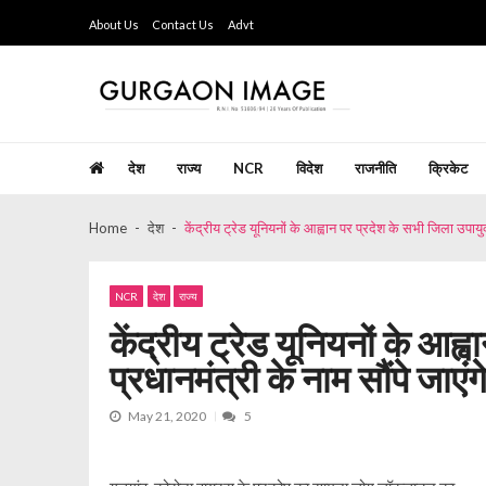
Skip
Skip
About Us
Contact Us
Advt
to
to
navigation
content
Gurgaon Image
Hindi Weekly Newspaper since last 26 years
देश
राज्य
NCR
विदेश
राजनीति
क्रिकेट
Home
देश
केंद्रीय ट्रेड यूनियनों के आह्वान पर प्रदेश के सभी जिला उपायुक्त
NCR
देश
राज्य
केंद्रीय ट्रेड यूनियनों के आह्
प्रधानमंत्री के नाम सौंपे जाएंगे
May 21, 2020
5