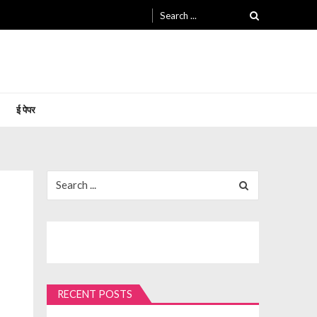
Search
for:
ई पेपर
Search
for:
RECENT POSTS