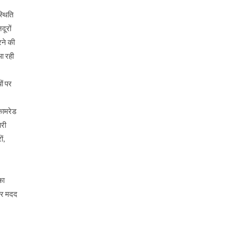
्थिति
दूरों
रने की
आ रही
ों पर
कामरेड
ारी
ं,
का
कार मदद