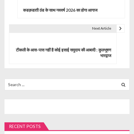
o
कडक़डाती ठंड के साथ नववर्ष 2026 का होगा आगाज
s
t
Next Article
n
a
टीकली के आस-पास नहीं है कोई इसाई समुदाय की आबादी : कुलभूषण
भारद्वाज
v
i
g
Search
for:
a
t
i
o
RECENT POSTS
n