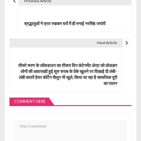
Previous Article
P
o
श्रद्धालुओं ने व्रत रखकर घरों में ही मनाई नरसिंह जयंती
s
t
Next Article
n
a
तीसरे चरण के लॉकडाउन का तीसरा दिन कंटेनमेंट क्षेत्र को छोडक़र
लोगों की आवाजाही हुई शुरु शराब के ठेके खुलने पर दिखाई दी लंबी-
v
लंबी कतारें हेयर कंटिंग सैलून भी खुले, किया जा रहा है सामाजिक दूरी
का पालन
i
g
COMMENT HERE
a
t
i