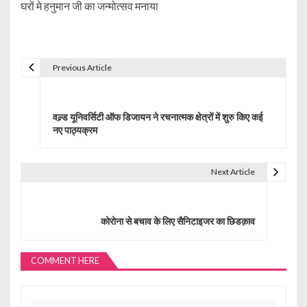
घरों मे हनुमान जी का जन्मोत्सव मनाया
Previous Article
P
o
वल्र्ड यूनिवर्सिटी ऑफ डिजायन ने रचनात्मक क्षेत्रों में शुरु किए कई
s
नए पाठ्यक्रम
t
Next Article
n
a
कोरोना से बचाव के लिए सैनिटाइजर का छिडक़ाव
v
i
COMMENT HERE
g
a