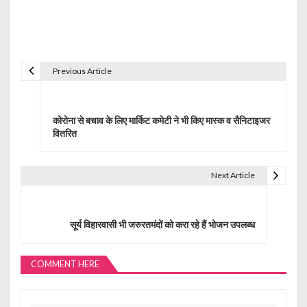
Previous Article
P
o
कोरोना से बचाव के लिए मार्किट कमेटी ने भी किए मास्क व सैनिटाइजर
s
वितरित
t
Next Article
n
a
सूर्य विहारवासी भी जरुरतमंदों को करा रहे हैं भोजन उपलब्ध
v
i
COMMENT HERE
g
a