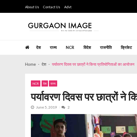
Skip
Skip
About Us
Contact Us
Advt
to
to
navigation
content
Gurgaon Image
Hindi Weekly Newspaper since last 26 years
देश
राज्य
NCR
विदेश
राजनीति
क्रिकेट
Home
देश
पर्यावरण दिवस पर छात्रों ने किया प्रतियोगिताओं का आयोजन
NCR
देश
राज्य
पर्यावरण दिवस पर छात्रों ने
June 5, 2019
2