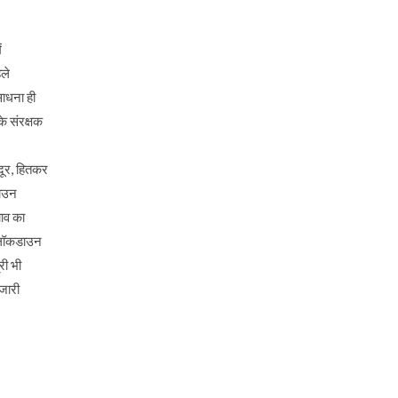
ं
ले
साधना ही
े संरक्षक
दूर, हितकर
डाउन
चाव का
ए लॉकडाउन
री भी
 जारी