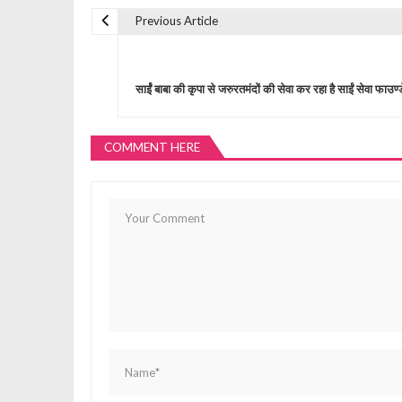
Previous Article
P
o
सार्ईं बाबा की कृपा से जरुरतमंदों की सेवा कर रहा है साईं सेवा फाउण
s
COMMENT HERE
t
n
a
v
i