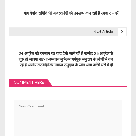
o
योग वेदांत समिति भी जरुरतमंदों को उपलब्ध करा रही है खाद्य सामग्री
s
t
Next Article
n
a
24 अप्रैल को रमजान का चांद देखे जाने की है उम्मीद 25 अप्रैल से
शुरु हो जाएगा माह-ए-रमजान मुस्लिम धर्मगुरु समुदाय के लोगों से कर
v
रहे हैं अपील तराबीही की नमाज समुदाय के लोग अता करेेंगे घरों में ही
i
g
COMMENT HERE
a
t
i
o