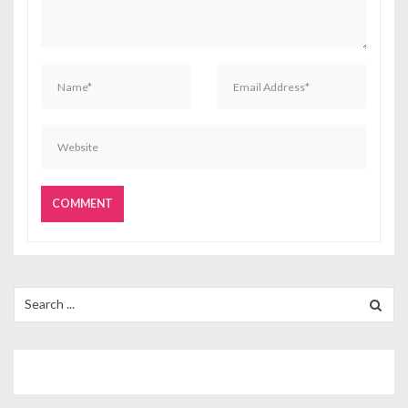
n
Search
for: