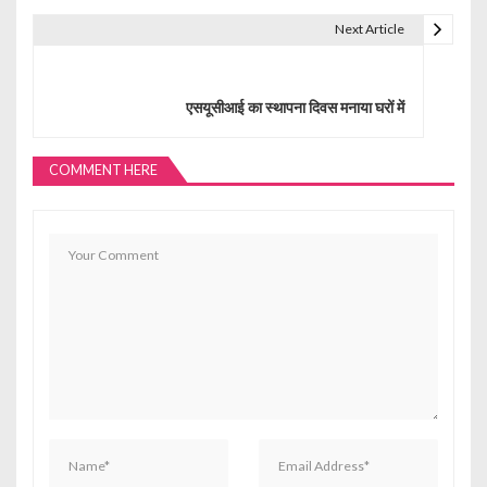
t
Next Article
n
a
एसयूसीआई का स्थापना दिवस मनाया घरों में
v
i
COMMENT HERE
g
a
t
i
o
n