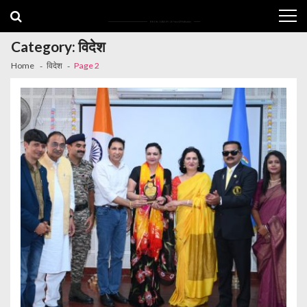
Skip
Skip
to
to
navigation
content
Category:
विदेश
Home
विदेश
Page 2