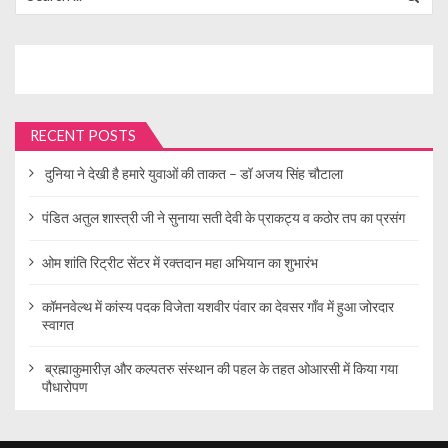
for:
p
a
g
i
n
RECENT POSTS
a
दुनिया ने देखी है हमारे युवाओं की ताकत – डॉ अजय सिंह चौटाला
t
i
पंडित अतुल शास्त्री जी ने सुनाया सती देवी के प्राकट्य व कठोर तप का प्रसंग
o
ओम शांति रिट्रीट सेंटर में रक्तदान महा अभियान का शुभारंभ
n
कॉमनवेल्थ में कांस्य पदक विजेता यशवीर पंवार का देवसर गाँव में हुआ जोरदार
स्वागत
ब्रह्माकुमारीज़ और कल्पतरु संस्थान की पहल के तहत ओआरसी में किया गया
पौधारोपण