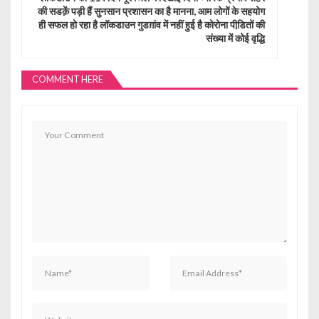
की सडक़ें पड़ी हैं सुनसान प्रशासन का है मानना, आम लोगों के सहयोग
v
ही सफल हो रहा है लॉकडाउन गुडग़ांव में नहीं हुई है कोरोना पीडि़तों की
संख्या में कोई वृद्धि
i
g
COMMENT HERE
a
t
i
o
n