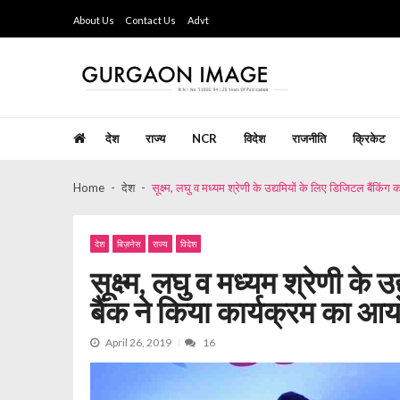
Skip
Skip
About Us
Contact Us
Advt
to
to
navigation
content
Gurgaon Image
Hindi Weekly Newspaper since last 26 years
देश
राज्य
NCR
विदेश
राजनीति
क्रिकेट
Home
देश
सूक्ष्म, लघु व मध्यम श्रेणी के उद्यमियों के लिए डिजिटल बैंकि
देश
बिज़नेस
राज्य
विदेश
सूक्ष्म, लघु व मध्यम श्रेणी के
बैंक ने किया कार्यक्रम का 
April 26, 2019
16