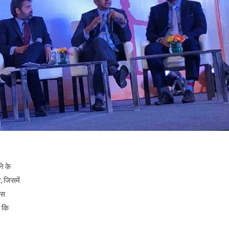
े के
 जिसमें
ेस
ा कि