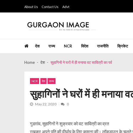
Skip
Skip
About Us
Contact Us
Advt
to
to
navigation
content
Gurgaon Image
Hindi Weekly Newspaper since last 26 years
देश
राज्य
NCR
विदेश
राजनीति
क्रिकेट
Home
देश
सुहागिनों ने घरों में ही मनाया वट सावित्री का पर्व
NCR
देश
राज्य
सुहागिनों ने घरों में ही मनाया व
May 22, 2020
0
गुडग़ांव, सुहागिनों ने शुक्रवार को वट सावित्री का व्रत
रखकर अपने पति की दीर्घायु के लिए कामना की। लॉकडाउन के चलते सु