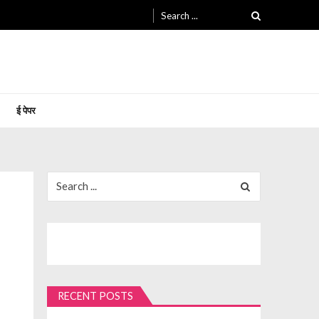
Search
for:
ई पेपर
Search
for:
RECENT POSTS