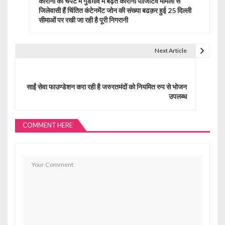
s
कोरोना की चपेट में गुडग़ांव में बढ़ते कोरोना पॉजिटिव मामलों से
जिलेवासी हैं चिंतित कंटेनमेंट जोन की संख्या बढक़र हुई 25 दिल्ली
t
सीमाओं पर रखी जा रही है पूरी निगरानी
n
Next Article
a
v
साईं सेवा फाउण्डेशन करा रही है जरुरतमंदों को नियमित रुप से भोजन
i
उपलब्ध
g
a
COMMENT HERE
t
i
o
n