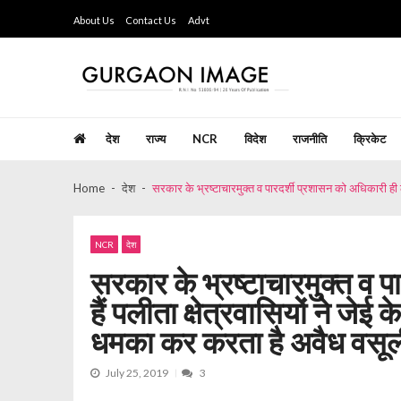
Skip
Skip
About Us
Contact Us
Advt
to
to
navigation
content
Gurgaon Image
Hindi Weekly Newspaper since last 26 years
देश
राज्य
NCR
विदेश
राजनीति
क्रिकेट
Home
देश
सरकार के भ्रष्टाचारमुक्त व पारदर्शी प्रशासन को अधिकारी ही 
NCR
देश
सरकार के भ्रष्टाचारमुक्त व प
हैं पलीता क्षेत्रवासियों ने ज
धमका कर करता है अवैध वसूल
July 25, 2019
3