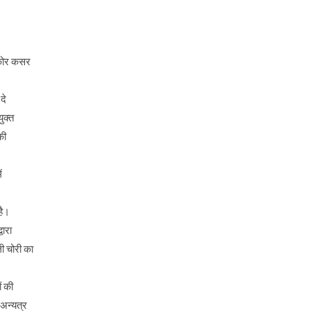
 कोर कसर
दे
ुक्त
की
ं
है।
वारा
ी चोरी का
ं की
 अन्यत्र