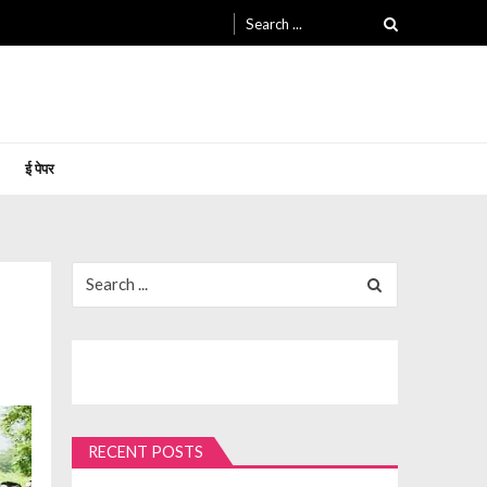
Search
for:
ई पेपर
Search
for:
RECENT POSTS