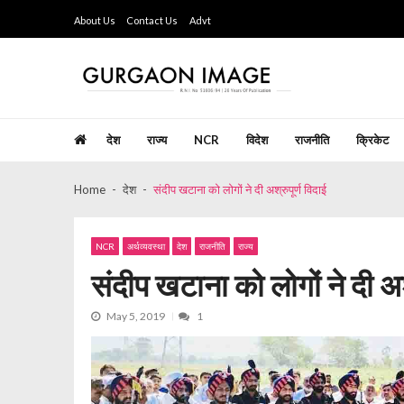
Skip
Skip
About Us
Contact Us
Advt
to
to
navigation
content
Gurgaon Image
Hindi Weekly Newspaper since last 26 years
देश
राज्य
NCR
विदेश
राजनीति
क्रिकेट
Home
देश
संदीप खटाना को लोगों ने दी अश्रुपूर्ण विदाई
NCR
अर्थव्यवस्था
देश
राजनीति
राज्य
संदीप खटाना को लोगों ने दी अश्
May 5, 2019
1