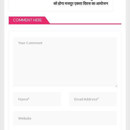
v
को होगा मजदूर एकता दिवस का आयोजन
i
g
COMMENT HERE
a
t
i
o
n