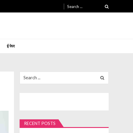
Search
for:
ई पेपर
Search
for:
RECENT POSTS