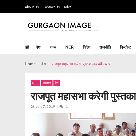
Skip
Skip
About Us
Contact Us
Advt
to
to
navigation
content
Gurgaon Image
Hindi Weekly Newspaper since last 26 years
देश
राज्य
NCR
विदेश
राजनीति
क्रिकेट
Home
देश
राजपूत महासभा करेगी पुस्तकालय की स्थापना
NCR
अध्यात्म
देश
राजपूत महासभा करेगी पुस्तक
July 7, 2019
1