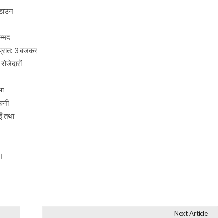
कडाउन
म्मद
प्रात: 3 बजकर
ोजेदारों
ुआ
फैनी
ईं तथा
ै।
Next Article