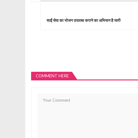
P
o
साईं सेवा का भोजन उपलब्ध कराने का अभियान है जारी
s
t
n
COMMENT HERE
a
v
i
g