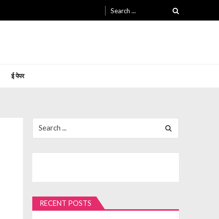
Search
for:
ई पेपर
Search
for:
RECENT POSTS