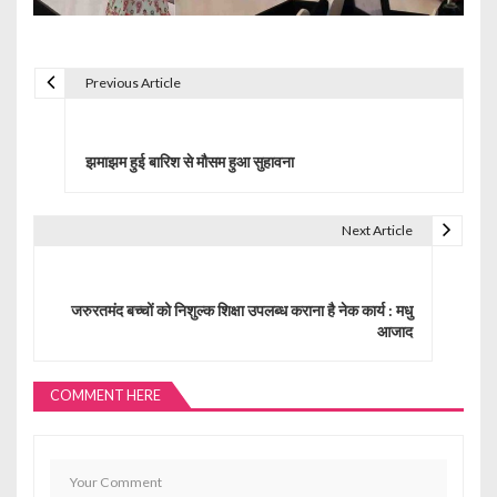
Previous Article
P
o
झमाझम हुई बारिश से मौसम हुआ सुहावना
s
t
Next Article
n
a
जरुरतमंद बच्चों को निशुल्क शिक्षा उपलब्ध कराना है नेक कार्य : मधु
आजाद
v
i
COMMENT HERE
g
a