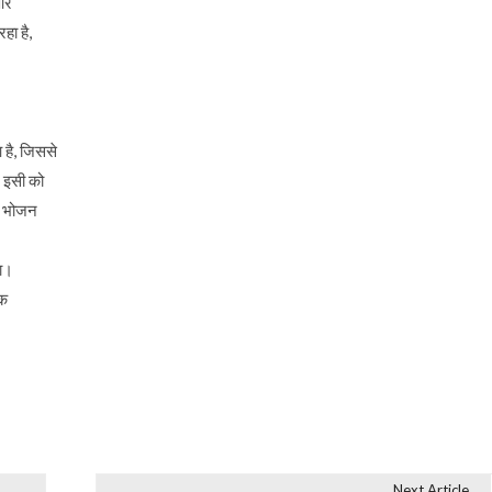
 और
हा है,
 है, जिससे
 इसी को
ा। भोजन
या।
एक
Next Article