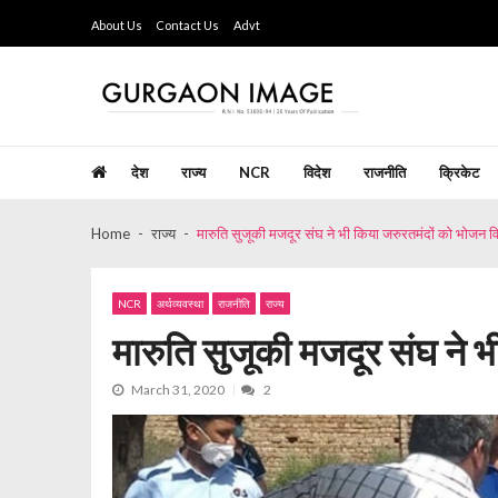
Skip
Skip
About Us
Contact Us
Advt
to
to
navigation
content
Gurgaon Image
Hindi Weekly Newspaper since last 26 years
देश
राज्य
NCR
विदेश
राजनीति
क्रिकेट
Home
राज्य
मारुति सुजूकी मजदूर संघ ने भी किया जरुरतमंदों को भोजन व
NCR
अर्थव्यवस्था
राजनीति
राज्य
मारुति सुजूकी मजदूर संघ ने 
March 31, 2020
2