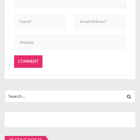
n
Search
for: