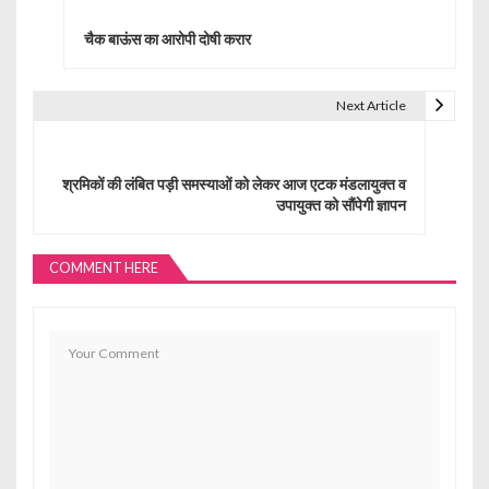
o
चैक बाऊंस का आरोपी दोषी करार
s
t
Next Article
n
a
श्रमिकों की लंबित पड़ी समस्याओं को लेकर आज एटक मंडलायुक्त व
उपायुक्त को सौंपेगी ज्ञापन
v
i
COMMENT HERE
g
a
t
i
o