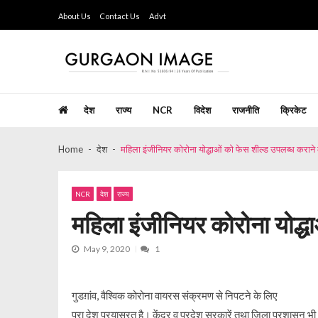
Skip
Skip
About Us
Contact Us
Advt
to
to
navigation
content
Gurgaon Image
Hindi Weekly Newspaper since last 26 years
देश
राज्य
NCR
विदेश
राजनीति
क्रिकेट
Home
देश
महिला इंजीनियर कोरोना योद्धाओं को फेस शील्ड उपलब्ध कराने में 
NCR
देश
राज्य
महिला इंजीनियर कोरोना योद्धाओ
May 9, 2020
1
गुडग़ांव, वैश्विक कोरोना वायरस संक्रमण से निपटने के लिए
पूरा देश प्रयासरत है। केंद्र व प्रदेश सरकारें तथा जिला प्रशासन भी