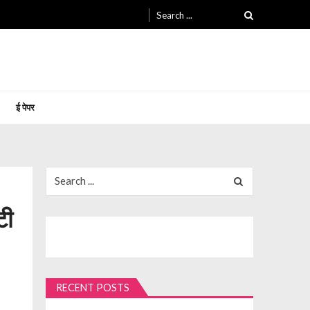
Search
for:
ई पेपर
Search
for:
टी
RECENT POSTS