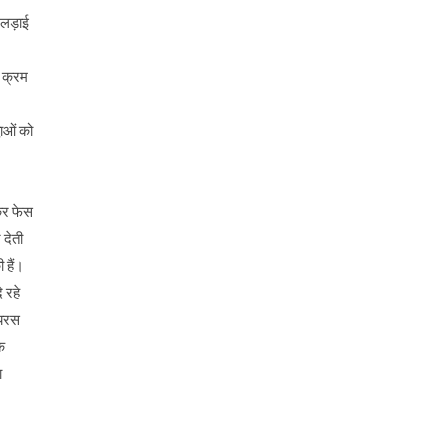
 लड़ाई
ी क्रम
ाओं को
कर फेस
 देती
 हैं।
 रहे
ायरस
े
ा