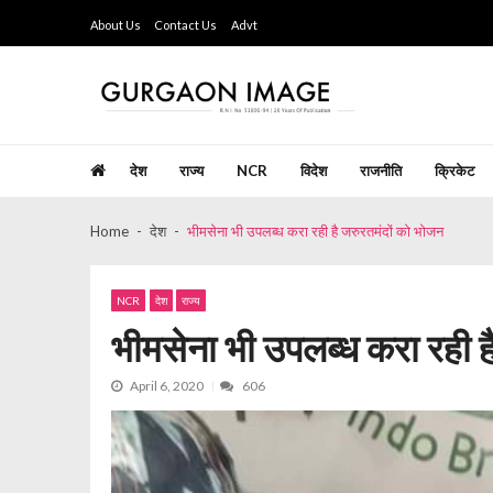
Skip
Skip
About Us
Contact Us
Advt
to
to
navigation
content
Gurgaon Image
Hindi Weekly Newspaper since last 26 years
देश
राज्य
NCR
विदेश
राजनीति
क्रिकेट
Home
देश
भीमसेना भी उपलब्ध करा रही है जरुरतमंदों को भोजन
NCR
देश
राज्य
भीमसेना भी उपलब्ध करा रही ह
April 6, 2020
606