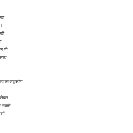
।
 का
ए।
 की
ग
लन भी
लब्ध
मय का सदुपयोग
ो लेकर
कर सकते
शों