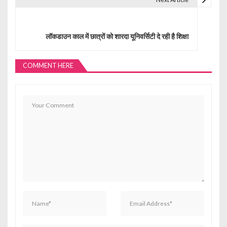
n
a
लॉकडाउन काल में छात्रों को शारदा यूनिवर्सिटी दे रही है शिक्षा
v
i
COMMENT HERE
g
a
t
i
o
n