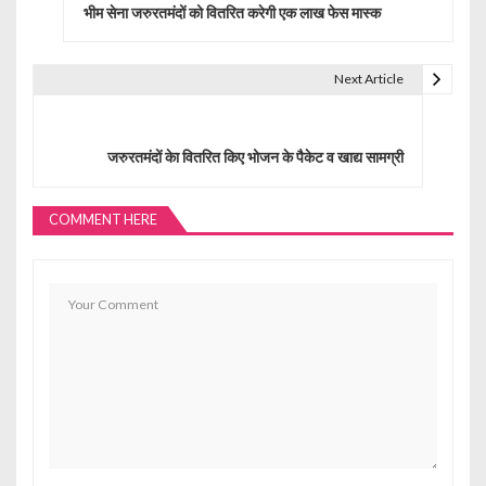
भीम सेना जरुरतमंदों को वितरित करेगी एक लाख फेस मास्क
s
t
Next Article
n
a
जरुरतमंदों केा वितरित किए भोजन के पैकेट व खाद्य सामग्री
v
i
COMMENT HERE
g
a
t
i
o
n