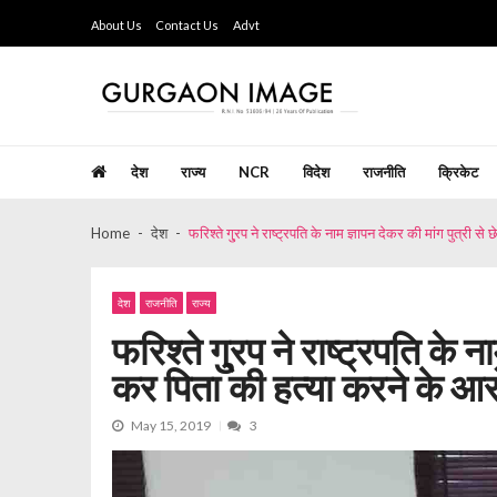
Skip
Skip
About Us
Contact Us
Advt
to
to
navigation
content
Gurgaon Image
Hindi Weekly Newspaper since last 26 years
देश
राज्य
NCR
विदेश
राजनीति
क्रिकेट
Home
देश
फरिश्ते गु्रप ने राष्ट्रपति के नाम ज्ञापन देकर की मांग पुत्री
देश
राजनीति
राज्य
फरिश्ते गु्रप ने राष्ट्रपति के न
कर पिता की हत्या करने के आर
May 15, 2019
3