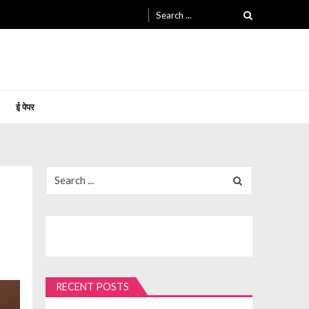
Search
for:
ई पेपर
Search
for:
RECENT POSTS