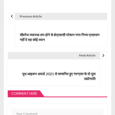
Previous Article
P
o
सीवरेज व्यवस्था ठप्प होने से क्षेत्रवासी परेशान नगर निगम प्रशासन
s
नहीं दे रहा कोई ध्यान
t
Next Article
n
a
यूथ आइकन अवार्ड 2021 से सम्मानित हुए गरुग्राम के दो युवा
v
उद्योगपति
i
g
COMMENT HERE
a
t