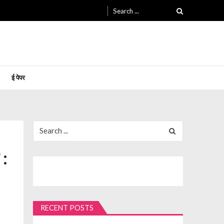
Search
for:
ई पेपर
Search
for:
 :
RECENT POSTS