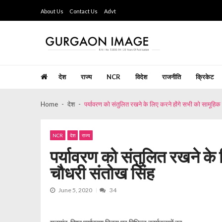
Skip
Skip
About Us
Contact Us
Advt
to
to
navigation
content
Gurgaon Image
Hindi Weekly Newspaper since last 26 years
देश
राज्य
NCR
विदेश
राजनीति
क्रिकेट
Home
देश
पर्यावरण को संतुलित रखने के लिए करने होंगे सभी को सामूहिक
NCR
देश
राज्य
पर्यावरण को संतुलित रखने के 
चौधरी संतोख सिंह
June 5, 2020
34