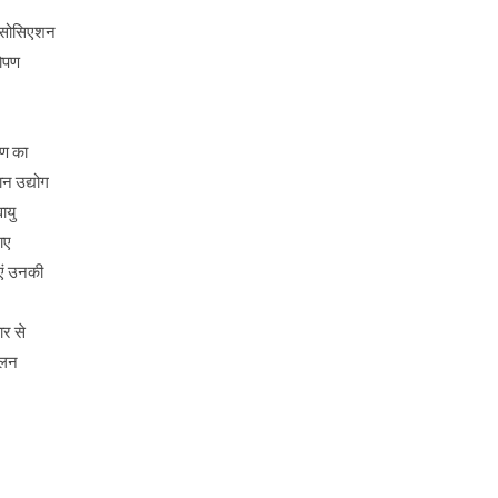
 एसोसिएशन
रोपण
षण का
न उद्योग
ायु
ाए
एं उनकी
ार से
पालन
।