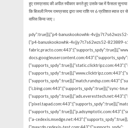
हुए रामप्रसाद की अपील स्वीकार करते हुए उसके पक्ष में फैसला सुनाया 
कि बिजली निगम रामप्रसाद द्वारा जमा राशि पर 6 प्रतिशत ब्याज दर स
वापिस किया जाए।
pdy”:true}},{“p4-banuskookowhk-4vjjy7t7s62wzs52-8
{“p4-banuskookowhk-4vjjy7t7s62wzs52-823889-s1-v6
fabric.practo.com:443”:{“supports_spdy”:true}},{“ww
docs.googleusercontent.com:443”:{“supports_spdy”:
{“supports_spdy”:true}},{“static.clicktripz.com:443”:
{“supports_spdy”:true}},{“www.clicktripz.com:443”:{
{“supports_spdy”:true}},{“match.rundsp.com:443”:{“s
{“c.bing.com:443”:{“supports_spdy”:true}},{“sync-tm.
{“supports_spdy”:true}},{“ads.everesttech.net:443”:{“
{“pixel.tapad.com:443”:{“supports_spdy”:true}},{“mat
{“supports_spdy”:true}},{“p.adsymptotic.com:443”:{“s
{“a-cedexis.msedge.net:443”:{“supports_spdy”:true}},
{“maxcdn.cedexis-test.com:443”:{“supports_spdy”: