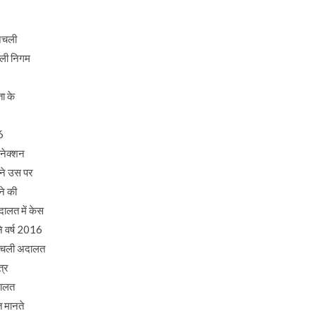
निचली
जली निगम
6
ा के
6
कनेक्शन
 ने उस पर
ने की
ालत में केस
े वर्ष 2016
निचली अदालत
त्र
दालत
 मानते