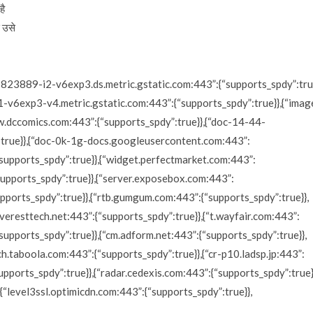
है
े उसे
23889-i2-v6exp3.ds.metric.gstatic.com:443”:{“supports_spdy”:true
exp3-v4.metric.gstatic.com:443”:{“supports_spdy”:true}},{“imag
w.dccomics.com:443”:{“supports_spdy”:true}},{“doc-14-44-
true}},{“doc-0k-1g-docs.googleusercontent.com:443”:
{“supports_spdy”:true}},{“widget.perfectmarket.com:443”:
“supports_spdy”:true}},{“server.exposebox.com:443”:
upports_spdy”:true}},{“rtb.gumgum.com:443”:{“supports_spdy”:true}},
everesttech.net:443”:{“supports_spdy”:true}},{“t.wayfair.com:443”:
supports_spdy”:true}},{“cm.adform.net:443”:{“supports_spdy”:true}},
ch.taboola.com:443”:{“supports_spdy”:true}},{“cr-p10.ladsp.jp:443”:
upports_spdy”:true}},{“radar.cedexis.com:443”:{“supports_spdy”:true}
{“level3ssl.optimicdn.com:443”:{“supports_spdy”:true}},