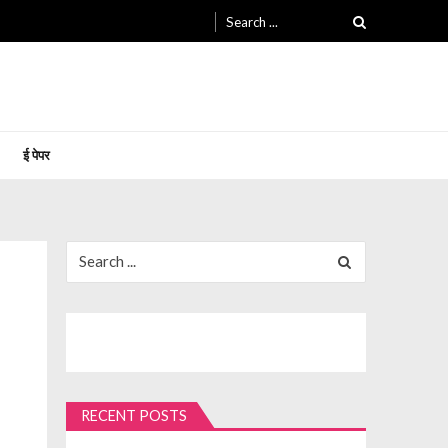
Search
for:
ई पेपर
Search
for:
RECENT POSTS