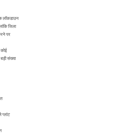
 के लॉकडाउन
लांकि जिला
करने पर
ि कोई
ड़ी संख्या
ित
 प्लांट
।
न