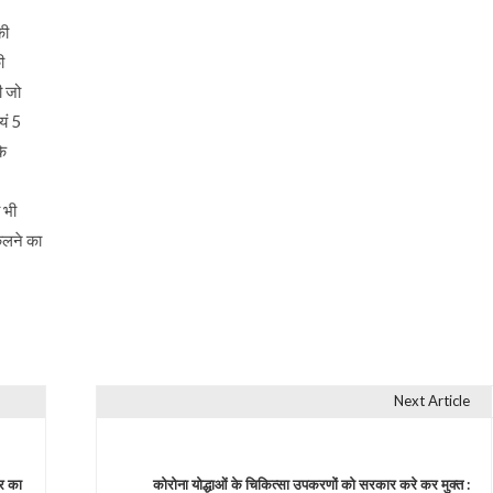
की
ी
ी जो
यं 5
कि
 भी
कलने का
Next Article
र का
कोरोना योद्धाओं के चिकित्सा उपकरणों को सरकार करे कर मुक्त :