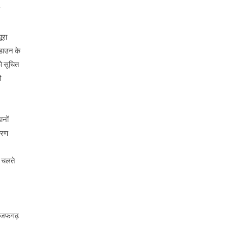
ूरा
डाउन के
ो सूचित
ी
ानों
ारण
े चलते
 नजफगढ़