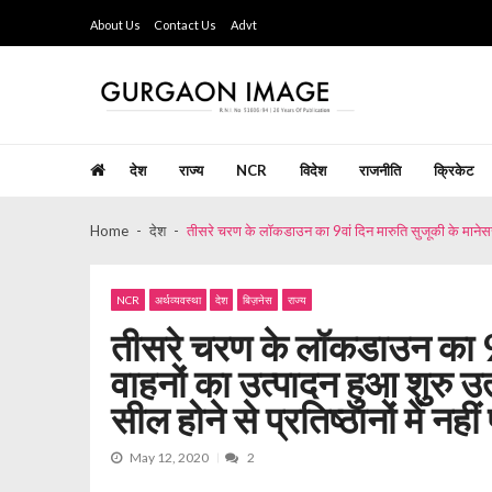
Skip
Skip
About Us
Contact Us
Advt
to
to
navigation
content
Gurgaon Image
Hindi Weekly Newspaper since last 26 years
देश
राज्य
NCR
विदेश
राजनीति
क्रिकेट
Home
देश
तीसरे चरण के लॉकडाउन का 9वां दिन मारुति सुजूकी के मानेसर प्लांट
NCR
अर्थव्यवस्था
देश
बिज़नेस
राज्य
तीसरे चरण के लॉकडाउन का 9वां
वाहनों का उत्पादन हुआ शुरु उत
सील होने से प्रतिष्ठानों में नहीं
May 12, 2020
2