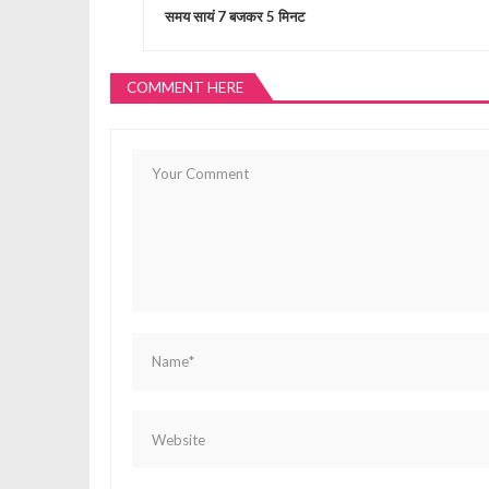
समय सायं 7 बजकर 5 मिनट
s
COMMENT HERE
t
n
a
v
i
g
a
t