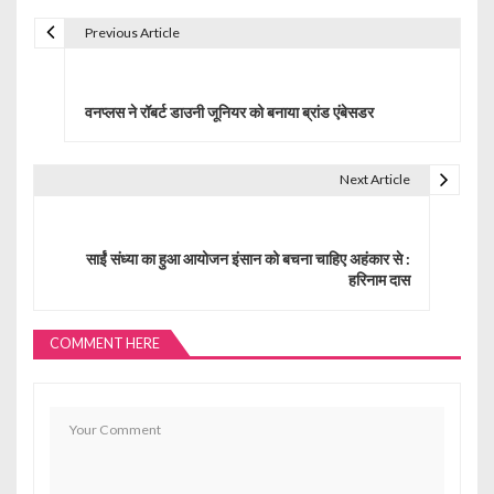
Previous Article
P
o
वनप्लस ने रॉबर्ट डाउनी जूनियर को बनाया ब्रांड एंबेसडर
s
t
Next Article
n
a
साईं संध्या का हुआ आयोजन इंसान को बचना चाहिए अहंकार से :
हरिनाम दास
v
i
COMMENT HERE
g
a
t
i