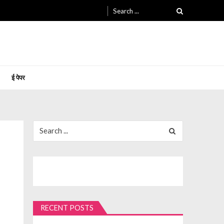
Search
for:
ई पेपर
Search
for:
RECENT POSTS