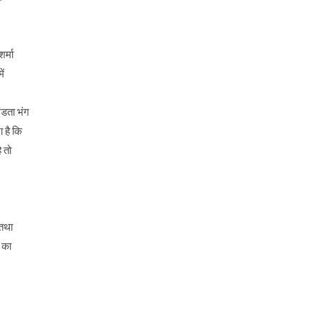
र्मा
ें
ंडता भंग
 है कि
ै तो
 तथा
 का