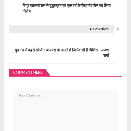
o
विप्र फाउण्डेशन ने वृद्धाश्रम को एक वर्ष के लिए गोद लेने का लिया
s
निर्णय
t
Next Article
n
a
गुडग़ांव में बढ़ते कोरोना वायरस के मामले में जिलेवासी हैं चिंतित : अरुण
v
शर्मा
i
g
COMMENT HERE
a
t
i
o
n