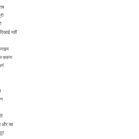
राब
ूरी
ी
दिखाई नहीं
क्राइम
नका कहना
र्ग
स
ोग
भी
है और वह
दूर