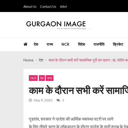
Skip
Skip
About Us
Contact Us
Advt
to
to
navigation
content
Gurgaon Image
Hindi Weekly Newspaper since last 26 years
देश
राज्य
NCR
विदेश
राजनीति
क्रिकेट
Home
देश
काम के दौरान सभी करें सामाजिक दूरी का पालन : डा. संदीप क
NCR
देश
राज्य
काम के दौरान सभी करें सामाज
May 9, 2020
3
गुडग़ांव, सरकार ने प्रदेश की आर्थिक व्यवस्था पटरी पर लाने
के लिए तीसरे चरण के लॉकडाउन के दौरान प्रदेश के सभी शराब के ठेक