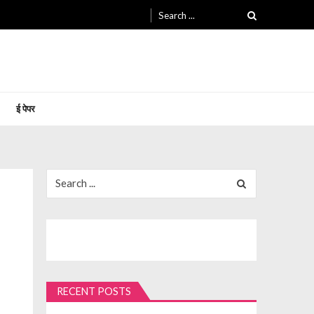
Search
for:
ई पेपर
Search
for:
RECENT POSTS