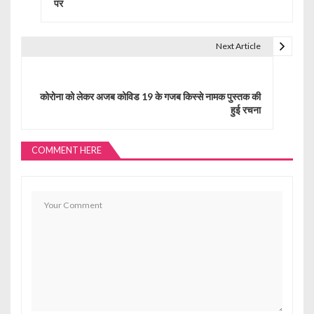
पर
a
v
Next Article
i
g
कोरोना को लेकर अजब कोविड 19 के गजब किस्से नामक पुस्तक की
हुई रचना
a
t
COMMENT HERE
i
o
n