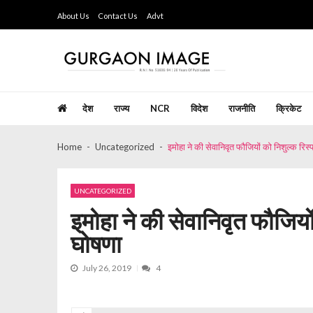
Skip
Skip
About Us
Contact Us
Advt
to
to
navigation
content
Gurgaon Image
Hindi Weekly Newspaper since last 26 years
देश
राज्य
NCR
विदेश
राजनीति
क्रिकेट
Home
Uncategorized
इमोहा ने की सेवानिवृत फौजियों को निशुल्क रिस्
UNCATEGORIZED
इमोहा ने की सेवानिवृत फौजियों
घोषणा
July 26, 2019
4