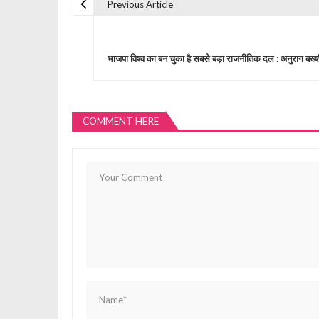
Previous Article
P
o
भाजपा विश्व का बन चुका है सबसे बड़ा राजनीतिक दल : अनुराग बख्श
s
COMMENT HERE
t
n
a
v
i
g