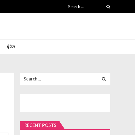
Search
for:
ई पेपर
Search
for:
RECENT POSTS