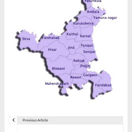
Previous Article
P